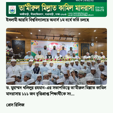
ইসলামী আরবি বিশ্ববিদ্যালয়ে অনার্স ১ম বর্ষে ভর্তি চলছে
ড. মুহাম্মদ খলিলুর রহমান-এর সভাপতিত্বে তা'মীরুল মিল্লাত কামিল
মাদরাসায় ১১১ জন বৃত্তিপ্রাপ্ত শিক্ষার্থীকে সং…
প্রেস রিলিজ