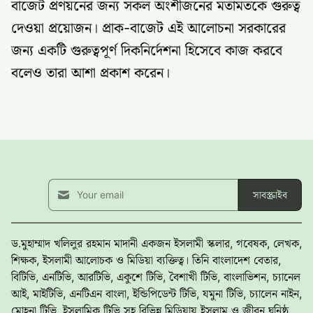
বাজেট প্রণয়নের জন্য সকল অংশীজনের মতামতকে গুরুত্ব
দেওয়া প্রয়োজন। প্রাক-বাজেট এই আলোচনা সরকারের
জন্য একটি গুরুত্বপূর্ণ দিকনির্দেশনা হিসেবে কাজ করবে
বলেও তারা আশা প্রকাশ করেন।
সাবস্ক্রাইব
ড.মুহাম্মাদ খলিলুর রহমান মাদানী একজন ইসলামী স্কলার, গবেষক, লেখক,
শিক্ষক, ইসলামী আলোচক ও মিডিয়া ব্যক্তিত্ব। তিনি বাংলাদেশ বেতার,
বিটিভি, এনটিভি, আরটিভি, একুশে টিভি, বৈশাখী টিভি, বাংলাভিশন, চ্যানেল
আই, মাইটিভি, এনটিএন বাংলা, ইন্ডিপিডেন্ট টিভি, যমুনা টিভি, চ্যালেন নাইন,
মোহনা টিভি, ইসলামিক টিভি সহ বিভিন্ন মিডিয়ায় ইসলাম ও জীবন ঘনিষ্ঠ