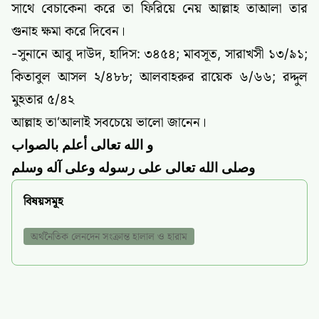
সাথে বেচাকেনা করে তা ফিরিয়ে নেয় আল্লাহ তাআলা তার
গুনাহ ক্ষমা করে দিবেন।
-সুনানে আবু দাউদ, হাদিস: ৩৪৫৪; মাবসূত, সারাখসী ১৩/৯১;
কিতাবুল আসল ২/৪৮৮; আলবাহরুর রায়েক ৬/৬৬; রদ্দুল
মুহতার ৫/৪২
আল্লাহ তা‘আলাই সবচেয়ে ভালো জানেন।
و
الله
تعالى
أعلم
بالصواب
وصلى
الله
تعالى
على
رسوله
وعلى
آله
وسلم
বিষয়সমূহ
অর্থনৈতিক লেনদেন সংক্রান্ত হালাল ও হারাম