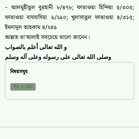
- আলমুহীতুল বুরহানী ৮/৪৭৮; ফাতাওয়া হিন্দিয়া ৫/৩০৫;
ফাতাওয়া বাযযাযিয়া ৬/২৯০; খুলাসাতুল ফাতাওয়া ৪/৩১৫;
ইমদাদুল আহকাম ৪/২৪৯
আল্লাহ তা‘আলাই সবচেয়ে ভালো জানেন।
و
الله
تعالى
أعلم
بالصواب
وصلى
الله
تعالى
على
رسوله
وعلى
آله
وسلم
বিষয়সমূহ
পীর ও মুরীদ