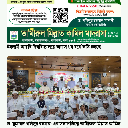
ইসলামী আরবি বিশ্ববিদ্যালয়ে অনার্স ১ম বর্ষে ভর্তি চলছে
ড. মুহাম্মদ খলিলুর রহমান-এর সভাপতিত্বে তা'মীরুল মিল্লাত কামিল