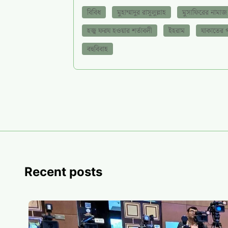
বিবিধ
মুহাম্মাদুর রাসূলুল্লাহ
মুসাফিরের নামাজ
হজ্ব ফরয হওয়ার শর্তাবলী
ইহরাম
যাকাতের 
বহুবিবাহ
Recent posts