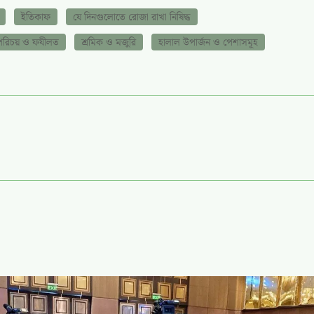
ইতিকাফ
যে দিনগুলোতে রোজা রাখা নিষিদ্ধ
পরিচয় ও ফযীলত
শ্রমিক ও মজুরি
হালাল উপার্জন ও পেশাসমূহ